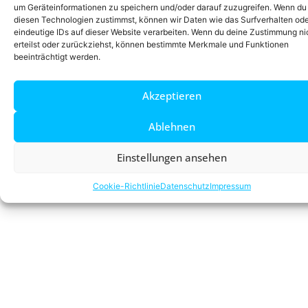
um Geräteinformationen zu speichern und/oder darauf zuzugreifen. Wenn du
Submit Organizer Form
Organizer Dashboard
diesen Technologien zustimmst, können wir Daten wie das Surfverhalten od
eindeutige IDs auf dieser Website verarbeiten. Wenn du deine Zustimmung ni
Submit Venue Form
Venue Dashboard
Gekonnt Streiten?!
erteilst oder zurückziehst, können bestimmte Merkmale und Funktionen
© 2022 All Rights Reserved
beeinträchtigt werden.
Akzeptieren
Ablehnen
Einstellungen ansehen
Cookie-Richtlinie
Datenschutz
Impressum