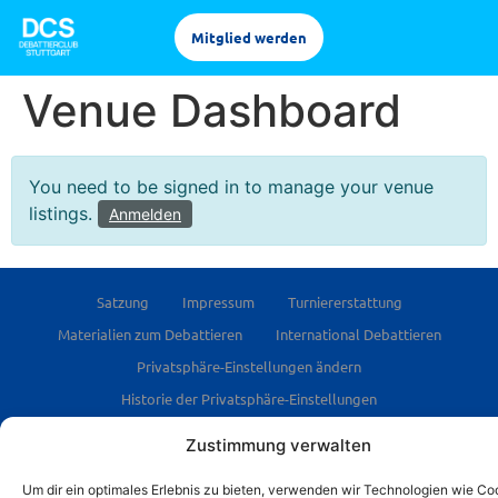
Mitglied werden
Venue Dashboard
You need to be signed in to manage your venue
listings.
Anmelden
Satzung
Impressum
Turniererstattung
Materialien zum Debattieren
International Debattieren
Privatsphäre-Einstellungen ändern
Historie der Privatsphäre-Einstellungen
Einwilligungen widerrufen
Cookie-Richtlinie (EU)
Zustimmung verwalten
Veranstaltungen
Veranstaltungen
Event Organizers
Um dir ein optimales Erlebnis zu bieten, verwenden wir Technologien wie Co
Event Venues
Booking Form
Booking Received