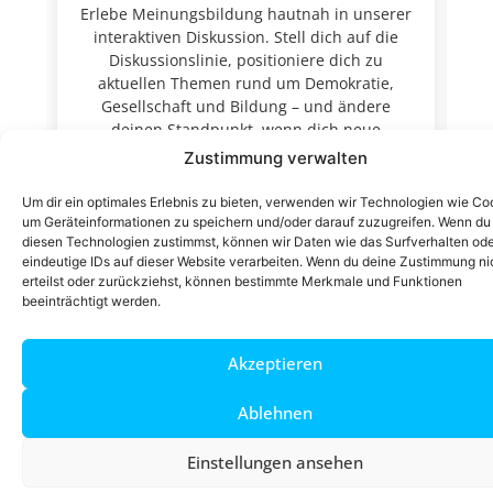
Erlebe Meinungsbildung hautnah in unserer
interaktiven Diskussion. Stell dich auf die
O
Diskussionslinie, positioniere dich zu
e
aktuellen Themen rund um Demokratie,
Gesellschaft und Bildung – und ändere
deinen Standpunkt, wenn dich neue
Argumente überzeugen. Mit kurzen Videos,
Zustimmung verwalten
moderierten Fragen und inspirierenden
Perspektiven laden wir dich ein, den Dialog
Um dir ein optimales Erlebnis zu bieten, verwenden wir Technologien wie Co
aktiv mitzugestalten.
um Geräteinformationen zu speichern und/oder darauf zuzugreifen. Wenn du
diesen Technologien zustimmst, können wir Daten wie das Surfverhalten od
foto |
marcelkatz.de
/
wlb
eindeutige IDs auf dieser Website verarbeiten. Wenn du deine Zustimmung ni
erteilst oder zurückziehst, können bestimmte Merkmale und Funktionen
beeinträchtigt werden.
Akzeptieren
Ablehnen
Veranstalter
Einstellungen ansehen