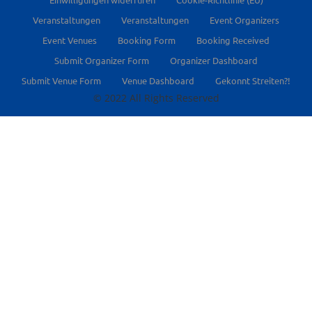
Veranstaltungen
Veranstaltungen
Event Organizers
Event Venues
Booking Form
Booking Received
Submit Organizer Form
Organizer Dashboard
Submit Venue Form
Venue Dashboard
Gekonnt Streiten?!
© 2022 All Rights Reserved