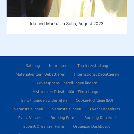
Ida und Markus in Sofia, August 2023
Satzung
Impressum
Turniererstattung
Materialien zum Debattieren
International Debattieren
Privatsphäre-Einstellungen ändern
Historie der Privatsphäre-Einstellungen
Einwilligungen widerrufen
Cookie-Richtlinie (EU)
Veranstaltungen
Veranstaltungen
Event Organizers
Event Venues
Booking Form
Booking Received
Submit Organizer Form
Organizer Dashboard