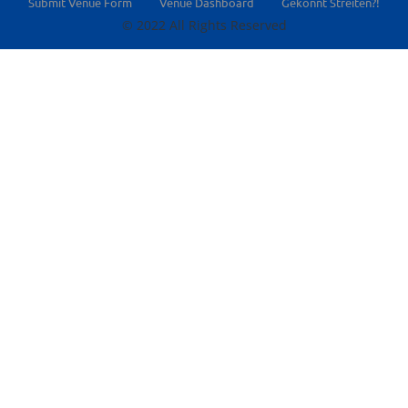
Submit Venue Form
Venue Dashboard
Gekonnt Streiten?!
© 2022 All Rights Reserved