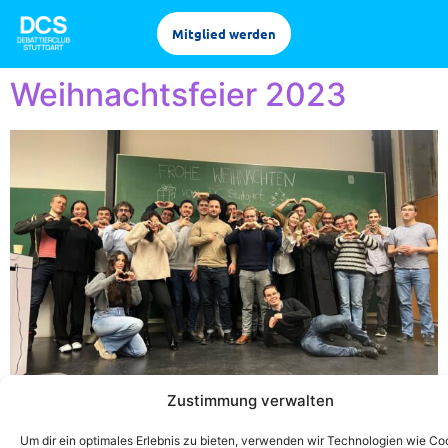
Mitglied werden
Weihnachtsfeier 2023
Weihnachtsfeier 2023 Der Debattierclub Stuttgart
Zustimmung verwalten
wünscht eine angenehme Weihnachtszeit und einen
guten Rutsch ins neue Jahr! Wir möchten diese
Um dir ein optimales Erlebnis zu bieten, verwenden wir Technologien wie Co