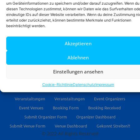
um Geräteinformationen zu speichern und/oder darauf zuzugreifen. Wenn du
Gelegenheit nutzen, um uns nochmal bei all unseren
diesen Technologien zustimmst, können wir Daten wie das Surfverhalten od
befreundeten Debattierclubs zu bedanken, die dieses
eindeutige IDs auf dieser Website verarbeiten. Wenn du deine Zustimmung ni
Jahr so viele interessante und tolle Debattierturniere
erteilst oder zurückziehst, können bestimmte Merkmale und Funktionen
beeinträchtigt werden.
organisiert haben! In diesem Sinne: Wir freuen uns auf
das nächste Debattenjahr!
Akzeptieren
Satzung
Impressum
Turniererstattung
Ablehnen
Materialien zum Debattieren
International Debattieren
Einstellungen ansehen
Privatsphäre-Einstellungen ändern
Historie der Privatsphäre-Einstellungen
Cookie-Richtlinie
Datenschutz
Impressum
Einwilligungen widerrufen
Cookie-Richtlinie (EU)
Veranstaltungen
Veranstaltungen
Event Organizers
Event Venues
Booking Form
Booking Received
Submit Organizer Form
Organizer Dashboard
Submit Venue Form
Venue Dashboard
Gekonnt Streiten?!
© 2022 All Rights Reserved